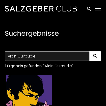
Zugänglichkeitslinks
Suche einr
Suchergebnisse
Su
1 Ergebnis gefunden: "Alain Guiraudie".