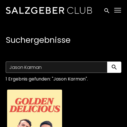
Zugänglichkeitslinks
Suche einr
Suchergebnisse
Su
1 Ergebnis gefunden: "Jason Karman".