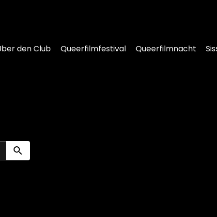
Über den Club
Queerfilmfestival
Queerfilmnacht
Sis
Suche einreichen