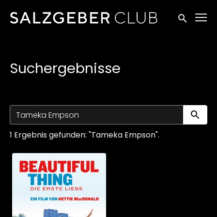
Zugänglichkeitslinks
Suche einr
Suchergebnisse
Su
1 Ergebnis gefunden: "Tameka Empson".