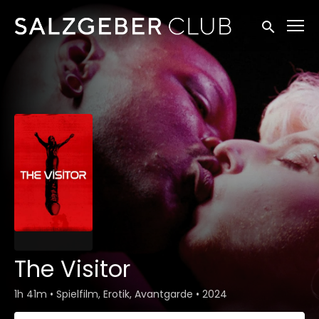
Zugänglichkeitslinks
Suche einr
The Visitor
1h 41m
•
Spielfilm, Erotik, Avantgarde
•
2024