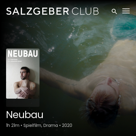
Zugänglichkeitslinks
Suche einr
Neubau
1h 21m
•
Spielfilm, Drama
•
2020