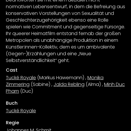
normativen Lebensentwurf, in dem die Befreiung aus
konservativen Vorstellungen von Sexualität und
Geschlechterzugehörigkeit ebenso eine Rolle
spielen wie Commitment und gegenseitige Fürsorge.
Ihr queerer Heimatfilm entstand fernab der großen
Metropolen als unabhängige Produktion in einem
Künstler:innen-Kollektiv, dem es um ambivalente
(Gegen-)Erzählungen und eine „Neue
Selbstverständlichkeit“ geht.
Cast
Tucké Royale
(Markus Hawemann)
,
Monika
Zimmering
(Sabine)
,
Jalda Rebling
(Alma)
,
Minh Duc
Pham
(Duc)
Buch
Tucké Royale
Regie
Johannes M. Schmit