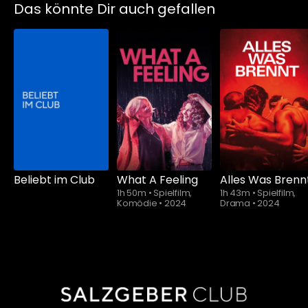
Das könnte Dir auch gefallen
Schauen Sie
Schauen Sie
ab
$5.90
ab
$5.90
Beliebt im Club
What A Feeling
Alles Was Brenn
1h 50m
•
Spielfilm,
1h 43m
•
Spielfilm,
Komödie
•
2024
Drama
•
2024