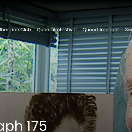
Über den Club
Queerfilmfestival
Queerfilmnacht
Sis
aph 175