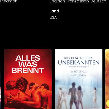
 Friedman
Englisch, Französisch, Deutsch
Land
USA
Schauen Sie
Schauen Sie
ab
$5.90
ab
$5.90