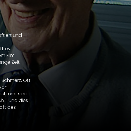
ftiert und
ffrey
em Film
ange Zeit
 Schmerz. Oft
 von
stimmt sind.
ch - und dies
aft des