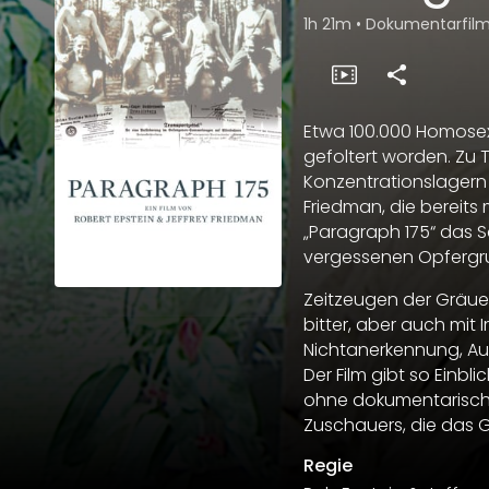
1h 21m
•
Dokumentarfil
Etwa 100.000 Homosexu
gefoltert worden. Zu
Konzentrationslagern 
Friedman, die bereits 
„Paragraph 175“ das S
vergessenen Opfergr
Zeitzeugen der Gräuel
bitter, aber auch mit
Nichtanerkennung, Au
Der Film gibt so Einb
ohne dokumentarische 
Zuschauers, die das 
Regie