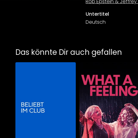
Rob Epstein & Jeffrey
Untertitel
Deutsch
Das könnte Dir auch gefallen
Schauen Sie
ab
$5.90