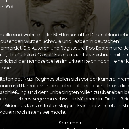
m
•
1999
elle sind während der NS-Herrschaft in Deutschland inha
 Tausenden wurden Schwule und Lesben in deutschen
ermordet. Die Autoren und Regisseure Rob Epstein und Je
mit „The Celluloid Closet“ Furore machten, zeichnen mit ihr
chicksal der Homosexuellen im Dritten Reich nach - einer l
uppe.
taten des Nazi-Regimes stellen sich vor der Kamera ihrem
 Ironie und Humor erzählen sie ihre Lebensgeschichten, die
sschließung und dem unbedingten Willen zu überleben be
lick in die Lebenswege von schwulen Männern im Dritten Rei
Bilder aus Konzentrationslagern. Es ist die Vorstellungskr
Grauen noch intensiver macht.
Sprachen