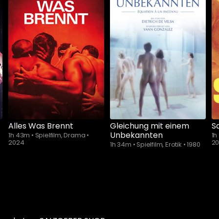
Schauen Sie
Schauen Sie
ab
$5.90
ab
$5.90
Alles Was Brennt
Gleichung mit einem
S
Unbekannten
1h 43m
•
Spielfilm, Drama
•
1
2024
2
1h 34m
•
Spielfilm, Erotik
•
1980