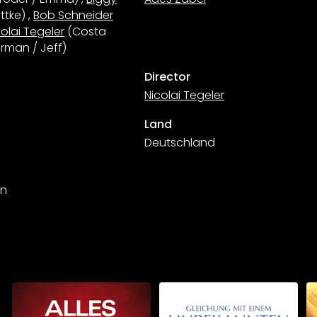
ttke)
,
Bob Schneider
colai Tegeler
(Costa
orman / Jeff)
Director
Nicolai Tegeler
Land
Deutschland
on