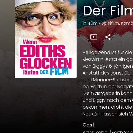
Der Fil
1h 40m
•
Spielfilm, Kom
Heiligabend ist für di
Kiezwirtin Jutta ein g
von Biggys 6-jährigen 
Anstatt des sonst übl
und Männer-Stripshow 
bei Edith in der Nogat
Die Gastgeberin kann 
und Biggy nach dem 
bekommen, droht die b
Neukölln lassen sich
Cast
Ades Zabel
(Edith Sc