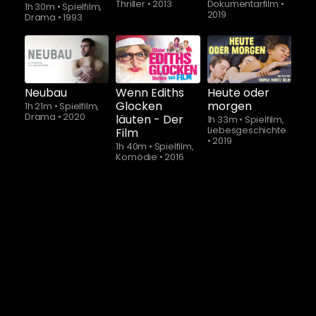
Thriller
•
2013
Dokumentarfilm
•
1h 30m
•
Spielfilm,
2019
Drama
•
1993
Schauen Sie
ab
$5.90
Neubau
Wenn Ediths
Heute oder
Glocken
morgen
1h 21m
•
Spielfilm,
Drama
•
2020
läuten - Der
1h 33m
•
Spielfilm,
Liebesgeschichte
Film
•
2019
1h 40m
•
Spielfilm,
Komödie
•
2016