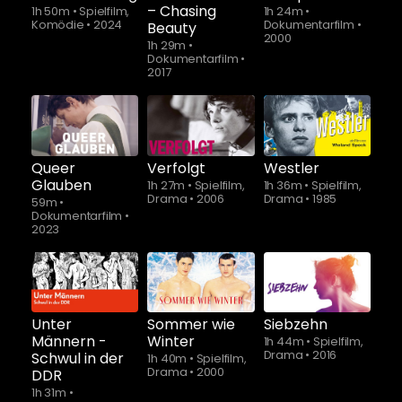
– Chasing
1h 50m
•
Spielfilm,
1h 24m
•
Komödie
•
2024
Dokumentarfilm
•
Beauty
2000
1h 29m
•
Dokumentarfilm
•
2017
Queer
Verfolgt
Westler
Glauben
1h 27m
•
Spielfilm,
1h 36m
•
Spielfilm,
Drama
•
2006
Drama
•
1985
59m
•
Dokumentarfilm
•
2023
Unter
Sommer wie
Siebzehn
Männern -
Winter
1h 44m
•
Spielfilm,
Drama
•
2016
Schwul in der
1h 40m
•
Spielfilm,
Drama
•
2000
DDR
1h 31m
•