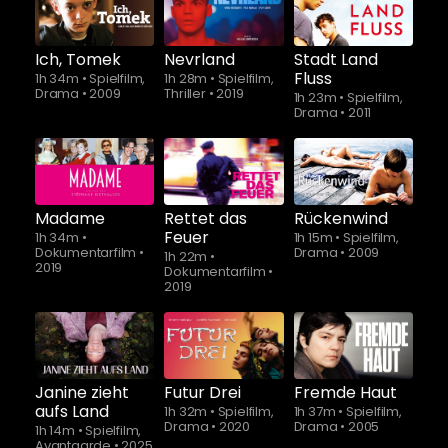
Ich, Tomek
Nevrland
Stadt Land
Fluss
1h 34m
•
Spielfilm,
1h 28m
•
Spielfilm,
Drama
•
2009
Thriller
•
2019
1h 23m
•
Spielfilm,
Drama
•
2011
Madame
Rettet das
Rückenwind
Feuer
1h 34m
•
1h 15m
•
Spielfilm,
Dokumentarfilm
•
Drama
•
2009
1h 22m
•
2019
Dokumentarfilm
•
2019
Schauen Sie
Schauen Sie
ab
$5.90
ab
$5.90
Janine zieht
Futur Drei
Fremde Haut
aufs Land
1h 32m
•
Spielfilm,
1h 37m
•
Spielfilm,
Drama
•
2020
Drama
•
2005
1h 14m
•
Spielfilm,
Avantgarde
•
2025