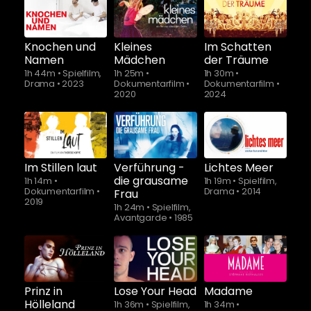
Knochen und
Kleines
Im Schatten
Namen
Mädchen
der Träume
1h 44m
•
Spielfilm,
1h 25m
•
1h 30m
•
Drama
•
2023
Dokumentarfilm
•
Dokumentarfilm
•
2020
2024
Schauen Sie
ab
$5.90
Im Stillen laut
Verführung -
Lichtes Meer
die grausame
1h 14m
•
1h 19m
•
Spielfilm,
Dokumentarfilm
•
Drama
•
2014
Frau
2019
1h 24m
•
Spielfilm,
Avantgarde
•
1985
Prinz in
Lose Your Head
Madame
Hölleland
1h 36m
•
Spielfilm,
1h 34m
•