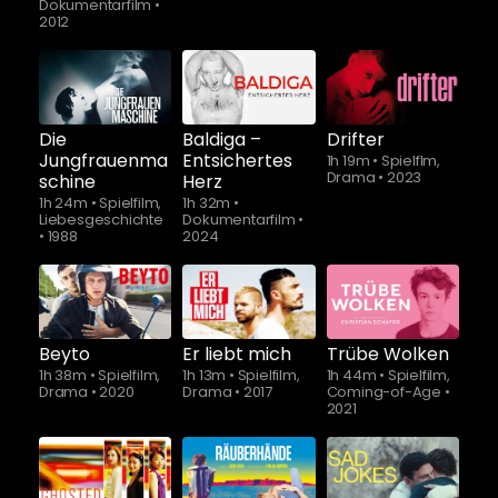
Dokumentarfilm
•
2012
Schauen Sie
Schauen Sie
ab
$5.90
ab
$5.90
Die
Baldiga –
Drifter
Jungfrauenma
Entsichertes
1h 19m
•
Spielflm,
Drama
•
2023
schine
Herz
1h 24m
•
Spielfilm,
1h 32m
•
Liebesgeschichte
Dokumentarfilm
•
•
1988
2024
Beyto
Er liebt mich
Trübe Wolken
1h 38m
•
Spielfilm,
1h 13m
•
Spielfilm,
1h 44m
•
Spielfilm,
Drama
•
2020
Drama
•
2017
Coming-of-Age
•
2021
Schauen Sie
ab
$5.90