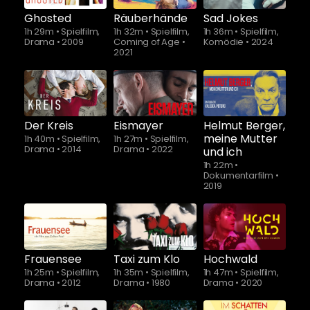
Ghosted
Räuberhände
Sad Jokes
1h 29m
•
Spielfilm,
1h 32m
•
Spielfilm,
1h 36m
•
Spielfilm,
Drama
•
2009
Coming of Age
•
Komödie
•
2024
2021
Schauen Sie
ab
$5.90
Der Kreis
Eismayer
Helmut Berger,
meine Mutter
1h 40m
•
Spielfilm,
1h 27m
•
Spielfilm,
Drama
•
2014
Drama
•
2022
und ich
1h 22m
•
Dokumentarfilm
•
2019
Schauen Sie
ab
$5.90
Frauensee
Taxi zum Klo
Hochwald
1h 25m
•
Spielfilm,
1h 35m
•
Spielfilm,
1h 47m
•
Spielfilm,
Drama
•
2012
Drama
•
1980
Drama
•
2020