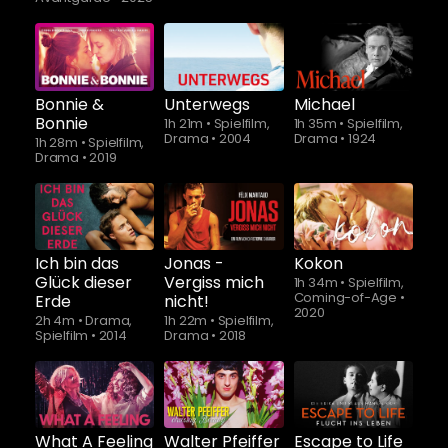
Bonnie &
Unterwegs
Michael
Bonnie
1h 21m
•
Spielfilm,
1h 35m
•
Spielfilm,
Drama
•
2004
Drama
•
1924
1h 28m
•
Spielfilm,
Drama
•
2019
Ich bin das
Jonas -
Kokon
Glück dieser
Vergiss mich
1h 34m
•
Spielfilm,
Coming-of-Age
•
Erde
nicht!
2020
2h 4m
•
Drama,
1h 22m
•
Spielfilm,
Spielfilm
•
2014
Drama
•
2018
Schauen Sie
ab
$5.90
What A Feeling
Walter Pfeiffer
Escape to Life