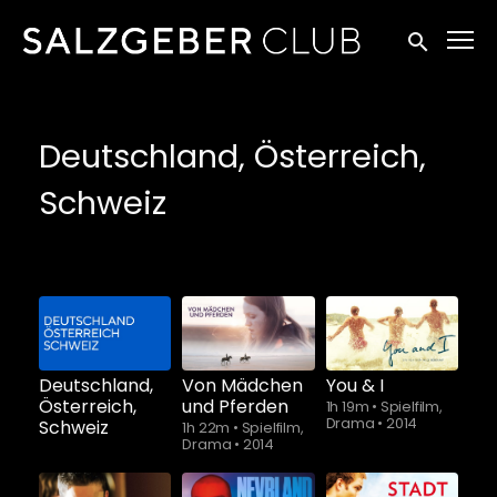
Zugänglichkeitslinks
Suche einr
Deutschland, Österreich,
Schweiz
Deutschland,
Von Mädchen
You & I
Österreich,
und Pferden
1h 19m
•
Spielfilm,
Drama
•
2014
Schweiz
1h 22m
•
Spielfilm,
Drama
•
2014