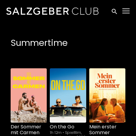
Zugänglichkeitslinks
Suche einr
Summertime
Schauen Sie
ab
$5.90
Der Sommer
On the Go
Mein erster
mit Carmen
Sommer
1h 12m
•
Spielfilm,