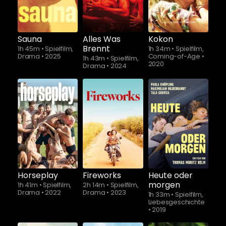
Sauna
Alles Was
Kokon
Brennt
1h 45m
•
Spielfilm,
1h 34m
•
Spielfilm,
Drama
•
2025
Coming-of-Age
•
1h 43m
•
Spielfilm,
2020
Drama
•
2024
Schauen Sie
Schauen Sie
Schauen Sie
ab
$5.90
ab
$5.90
ab
$5.90
Horseplay
Fireworks
Heute oder
morgen
1h 41m
•
Spielfilm,
2h 14m
•
Spielfilm,
Drama
•
2022
Drama
•
2023
1h 33m
•
Spielfilm,
Liebesgeschichte
•
2019