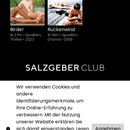
ab
$5.90
Birder
Rückenwind
1h 37m
•
Spielfilm,
1h 15m
•
Spielfilm,
Thriller
•
2023
Drama
•
2009
Hilfe
Wir verwenden Cookies und
andere
Nutzungsbedingungen
Identifizierungsmerkmale, um
Impressum
Ihre Online-Erfahrung zu
verbessern. Mit der Nutzung
Datenschutz
unserer Website erklären Sie
sich damit einverstanden. Lesen
Annehmen
SALZGEBER SHOP