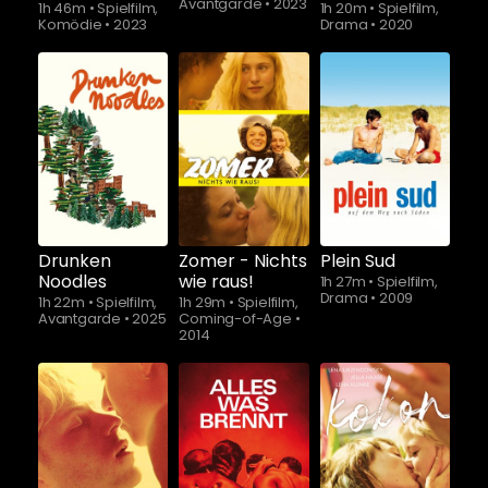
Avantgarde
•
2023
1h 46m
•
Spielfilm,
1h 20m
•
Spielfilm,
Komödie
•
2023
Drama
•
2020
Schauen Sie
ab
$5.90
Drunken
Zomer - Nichts
Plein Sud
Noodles
wie raus!
1h 27m
•
Spielfilm,
Drama
•
2009
1h 22m
•
Spielfilm,
1h 29m
•
Spielfilm,
Avantgarde
•
2025
Coming-of-Age
•
2014
Schauen Sie
Schauen Sie
ab
$5.90
ab
$5.90