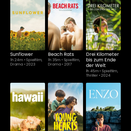
Schauen Sie
Schauen Sie
ab
$5.90
ab
$5.90
Sunflower
Beach Rats
Drei Kilometer
bis zum Ende
1h 24m
•
Spielfilm,
1h 35m
•
Spielfilm,
Drama
•
2023
Drama
•
2017
der Welt
1h 45m
•
Spielfilm,
Thriller
•
2024
Schauen Sie
Schauen Sie
ab
$5.90
ab
$5.90