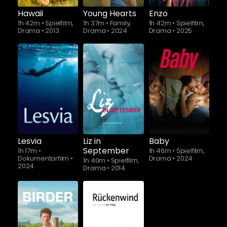
Hawaii
Young Hearts
Enzo
1h 42m
•
Spielfilm,
1h 37m
•
Family,
1h 42m
•
Spielfilm,
Drama
•
2013
Drama
•
2024
Drama
•
2025
Schauen Sie
ab
$5.90
Lesvia
Liz in
Baby
September
1h 17m
•
1h 46m
•
Spielfilm,
Dokumentarfilm
•
Drama
•
2024
1h 40m
•
Spielfilm,
2024
Drama
•
2014
Schauen Sie