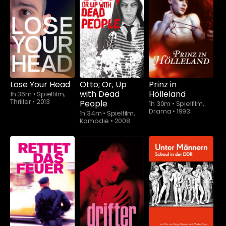
Schauen Sie
ab
$5.90
Lose Your Head
Otto; Or, Up
Prinz in
with Dead
Hölleland
1h 36m
•
Spielfilm,
Thriller
•
2013
People
1h 30m
•
Spielfilm,
Drama
•
1993
1h 34m
•
Spielfilm,
Komödie
•
2008
Schauen Sie
ab
$5.90