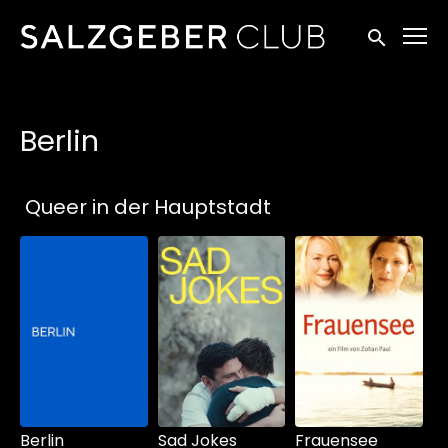
Zugänglichkeitslinks
Suche einr
Berlin
Sammlungen
Queer in der Hauptstadt
Schauen Sie
ab
$5.90
Berlin
Sad Jokes
Frauensee