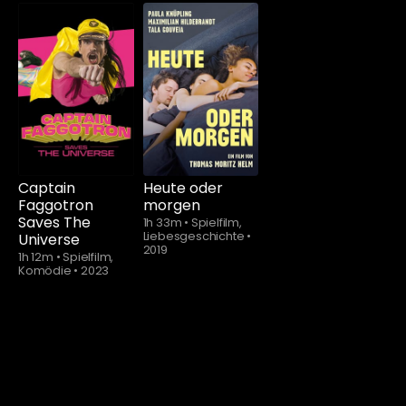
Schauen Sie
Schauen Sie
ab
$5.90
ab
$5.90
Captain
Heute oder
Faggotron
morgen
Saves The
1h 33m
•
Spielfilm,
Liebesgeschichte
•
Universe
2019
1h 12m
•
Spielfilm,
Komödie
•
2023