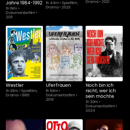
Drama
•
2021
Jahre 1984-1992
1h 44m
•
Spielfilm,
Drama
•
2023
1h 19m
•
Dokumentarfilm
•
2011
Schauen Sie
ab
$5.90
Westler
Uferfrauen
Noch bin ich
nicht, wer ich
1h 36m
•
Spielfilm,
1h 56m
•
Drama
•
1985
Dokumentarfilm
•
sein möchte
2019
1h 30m
•
Dokumentarfilm
•
2024