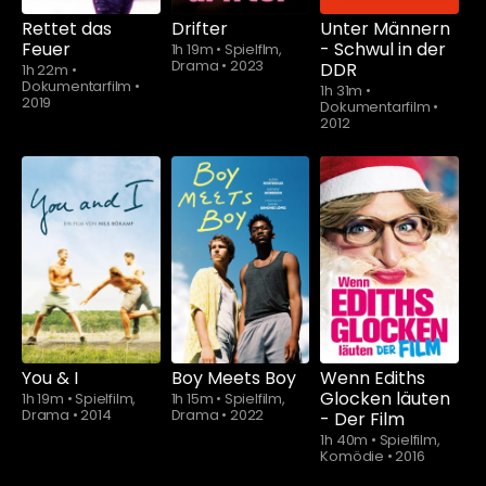
Rettet das
Drifter
Unter Männern
Feuer
- Schwul in der
1h 19m
•
Spielflm,
Drama
•
2023
DDR
1h 22m
•
Dokumentarfilm
•
1h 31m
•
2019
Dokumentarfilm
•
2012
You & I
Boy Meets Boy
Wenn Ediths
Glocken läuten
1h 19m
•
Spielfilm,
1h 15m
•
Spielfilm,
Drama
•
2014
Drama
•
2022
- Der Film
1h 40m
•
Spielfilm,
Komödie
•
2016