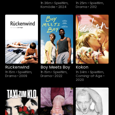
1h 36m
•
Spielfilm,
1h 25m
•
Spielfilm,
Komödie
•
2024
Drama
•
2012
Rückenwind
Boy Meets Boy
Kokon
1h 15m
•
Spielfilm,
1h 15m
•
Spielfilm,
1h 34m
•
Spielfilm,
Drama
•
2009
Drama
•
2022
Coming-of-Age
•
2020
Schauen Sie
Schauen Sie