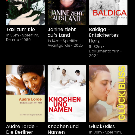
ab
$5.90
ab
$5.90
Taxi zum Klo
Janine zieht
Baldiga –
aufs Land
Entsichertes
1h 35m
•
Spielfilm,
Drama
•
1980
Herz
1h 14m
•
Spielfilm,
Avantgarde
•
2025
1h 32m
•
Dokumentarfilm
•
2024
Audre Lorde -
Knochen und
Glück/Bliss
Die Berliner
Namen
1h 30m
•
Spielfilm,