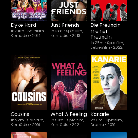
Dyke Hard
Just Friends
Die Freundin
meiner
1h 34m
•
Spielfilm,
1h 18m
•
Spielfilm,
Komödie
•
2014
Komödie
•
2018
Freundin
1h 25m
•
Spielfilm,
Liebesfilm
•
2022
Schauen Sie
ab
$5.90
Cousins
What A Feeling
Kanarie
1h 22m
•
Spielfilm,
1h 50m
•
Spielfilm,
2h 3m
•
Spielfilm,
Komödie
•
2019
Komödie
•
2024
Drama
•
2019