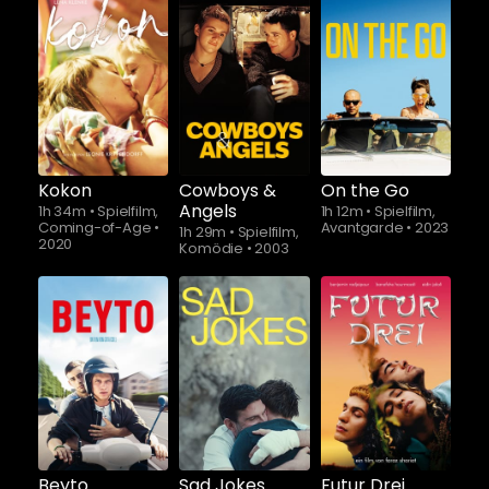
Kokon
Cowboys &
On the Go
Angels
1h 34m
•
Spielfilm,
1h 12m
•
Spielfilm,
Coming-of-Age
•
Avantgarde
•
2023
1h 29m
•
Spielfilm,
2020
Komödie
•
2003
Schauen Sie
Schauen Sie
ab
$5.90
ab
$5.90
Beyto
Sad Jokes
Futur Drei