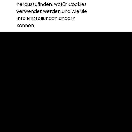
herauszufinden, wofür Cookies
verwendet werden und wie Sie
Ihre Einstellungen ändern
können.
Hilfe
Nutzungsbedingungen
Impressum
Datenschutz
SALZGEBER SHOP
© Salzgeber Club. Alle Rechte vorbehalten. Kein Teil
dieser Website darf ohne unsere schriftliche