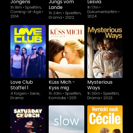
Jongens
Jungs vom
Lesvia
Lande
1h 18m
•
Spielfilm,
1h 17m
•
Coming-of-Age
•
Dokumentarfilm
•
1h 24m
•
Spielfilm,
2014
2024
Drama
•
2022
Schauen Sie
ab
$4.90
Love Club
Küss Mich -
Mysterious
Staffel 1
Kyss mig
Ways
4 Folgen
•
Serie,
1h 43m
•
Spielfilm,
1h 30m
•
Spielfilm,
Drama
Komödie
•
2011
Drama
•
2023
Schauen Sie