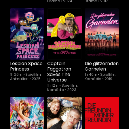
Drama
•
2024
Drama
•
2017
Schauen Sie
Schauen Sie
ab
$5.90
ab
$5.90
Lesbian Space
Captain
Die glitzernden
Princess
Faggotron
Garnelen
Saves The
1h 26m
•
Spielfilm,
1h 40m
•
Spielfilm,
Animation
•
2025
Komödie
•
2019
Universe
1h 12m
•
Spielfilm,
Komödie
•
2023
Schauen Sie
Schauen Sie
ab
$5.90
ab
$5.90