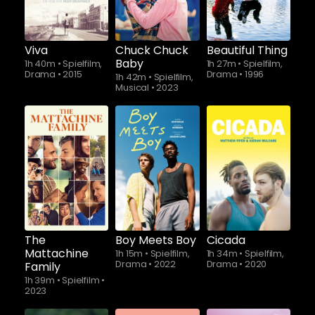
Viva
Chuck Chuck
Beautiful Thing
Baby
1h 40m
•
Spielfilm,
1h 27m
•
Spielfilm,
Drama
•
2015
Drama
•
1996
1h 42m
•
Spielfilm,
Musical
•
2023
The
Boy Meets Boy
Cicada
Mattachine
1h 15m
•
Spielfilm,
1h 34m
•
Spielfilm,
Drama
•
2022
Drama
•
2020
Family
1h 39m
•
Spielfilm
•
2023