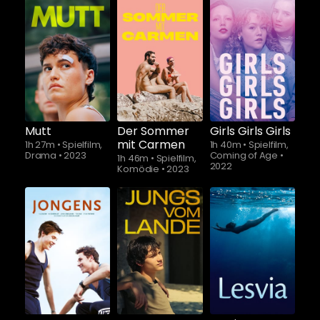
Schauen Sie
Schauen Sie
ab
$5.90
ab
$5.90
Mutt
Der Sommer
Girls Girls Girls
mit Carmen
1h 27m
•
Spielfilm,
1h 40m
•
Spielfilm,
Drama
•
2023
Coming of Age
•
1h 46m
•
Spielfilm,
2022
Komödie
•
2023