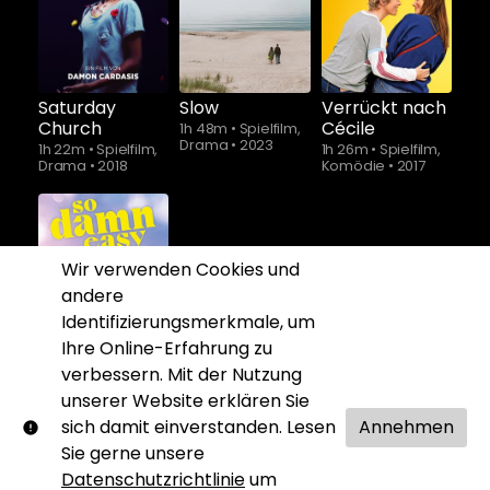
ab
$5.90
Saturday
Slow
Verrückt nach
Church
Cécile
1h 48m
•
Spielfilm,
Drama
•
2023
1h 22m
•
Spielfilm,
1h 26m
•
Spielfilm,
Drama
•
2018
Komödie
•
2017
Wir verwenden Cookies und
andere
Identifizierungsmerkmale, um
Ihre Online-Erfahrung zu
verbessern. Mit der Nutzung
unserer Website erklären Sie
So Damn Easy
Going
sich damit einverstanden. Lesen
Annehmen
1h 31m
•
Spielfilm,
Sie gerne unsere
Coming-of-Age
•
Datenschutzrichtlinie
um
2022