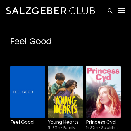
Zugänglichkeitslinks
Suche einr
Feel Good
Schauen Sie
ab
$5.90
Feel Good
Young Hearts
Princess Cyd
1h 37m
•
Family,
1h 37m
•
Spielfilm,