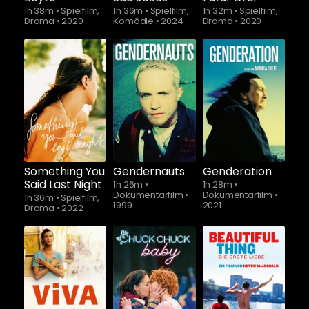
1h 38m
•
Spielfilm,
1h 36m
•
Spielfilm,
1h 32m
•
Spielfilm,
Drama
•
2020
Komödie
•
2024
Drama
•
2020
Schauen Sie
Schauen Sie
ab
$5.90
ab
$5.90
Something You
Gendernauts
Genderation
Said Last Night
1h 26m
•
1h 28m
•
Dokumentarfilm
•
Dokumentarfilm
•
1h 36m
•
Spielfilm,
1999
2021
Drama
•
2022