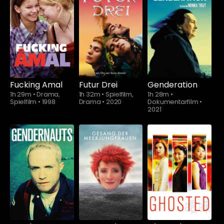
Schauen Sie
Schauen Sie
ab
$5.90
ab
$5.90
Fucking Amal
Futur Drei
Genderation
1h 29m
•
Drama,
1h 32m
•
Spielfilm,
1h 28m
•
Spielfilm
•
1998
Drama
•
2020
Dokumentarfilm
•
2021
Schauen Sie
Schauen Sie
ab
$5.90
ab
$5.90