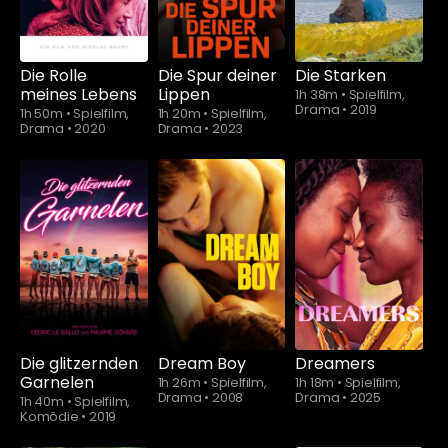
Die Rolle
Die Spur deiner
Die Starken
meines Lebens
Lippen
1h 38m
•
Spielfilm,
Drama
•
2019
1h 50m
•
Spielfilm,
1h 20m
•
Spielfilm,
Drama
•
2020
Drama
•
2023
Schauen Sie
ab
$5.90
Die glitzernden
Dream Boy
Dreamers
Garnelen
1h 26m
•
Spielfilm,
1h 18m
•
Spielfilm,
Drama
•
2008
Drama
•
2025
1h 40m
•
Spielfilm,
Komödie
•
2019