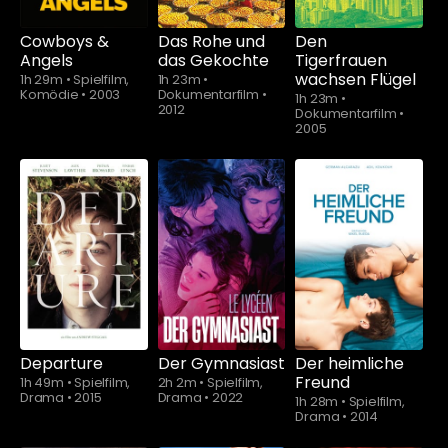
Cowboys &
Das Rohe und
Den
Angels
das Gekochte
Tigerfrauen
wachsen Flügel
1h 29m
•
Spielfilm,
1h 23m
•
Komödie
•
2003
Dokumentarfilm
•
1h 23m
•
2012
Dokumentarfilm
•
2005
Schauen Sie
ab
$5.90
Departure
Der Gymnasiast
Der heimliche
Freund
1h 49m
•
Spielfilm,
2h 2m
•
Spielfilm,
Drama
•
2015
Drama
•
2022
1h 28m
•
Spielfilm,
Drama
•
2014