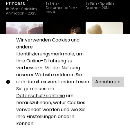
Princess
1h 17m
•
1h 19m
•
Spielfilm,
Dokumentarfilm
•
Drama
•
2014
1h 26m
•
Spielfilm,
2024
Animation
•
2025
Wir verwenden Cookies und
andere
Schauen Sie
Schauen Sie
Identifizierungsmerkmale, um
ab
$5.90
ab
$5.90
Ihre Online-Erfahrung zu
verbessern. Mit der Nutzung
unserer Website erklären Sie
Light Light Light
Like It Is
Lilies Not for Me
sich damit einverstanden. Lesen
Annehmen
1h 31m
•
Spielfilm,
1h 30m
•
Spielfilm,
1h 39m
•
Spielfilm,
Sie gerne unsere
Drama
•
2023
Drama
•
1998
Drama
•
2024
Datenschutzrichtlinie
um
herauszufinden, wofür Cookies
verwendet werden und wie Sie
Ihre Einstellungen ändern
können.