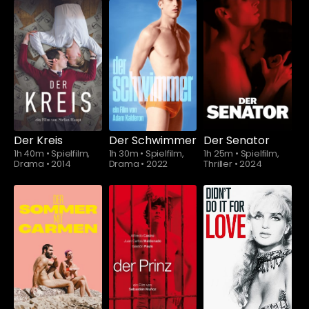
Schauen Sie
ab
$5.90
Der Kreis
Der Schwimmer
Der Senator
1h 40m
•
Spielfilm,
1h 30m
•
Spielfilm,
1h 25m
•
Spielfilm,
Drama
•
2014
Drama
•
2022
Thriller
•
2024
Schauen Sie
Schauen Sie
ab
$5.90
ab
$5.90