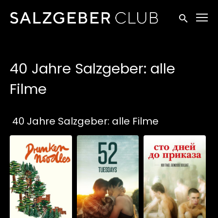
Zugänglichkeitslinks
Suche einr
40 Jahre Salzgeber: alle
Filme
Sammlungen
40 Jahre Salzgeber: alle Filme
Schauen Sie
Schauen Sie
ab
$5.90
ab
$4.90