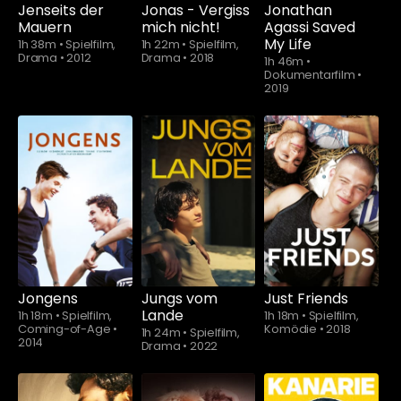
Jenseits der
Jonas - Vergiss
Jonathan
Mauern
mich nicht!
Agassi Saved
My Life
1h 38m
•
Spielfilm,
1h 22m
•
Spielfilm,
Drama
•
2012
Drama
•
2018
1h 46m
•
Dokumentarfilm
•
2019
Jongens
Jungs vom
Just Friends
Lande
1h 18m
•
Spielfilm,
1h 18m
•
Spielfilm,
Coming-of-Age
•
Komödie
•
2018
1h 24m
•
Spielfilm,
2014
Drama
•
2022