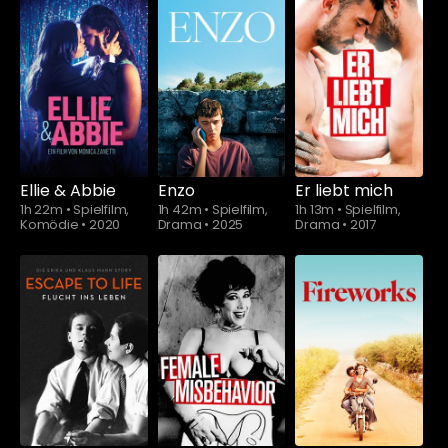
Schauen Sie
ab
$5.90
Ellie & Abbie
Enzo
Er liebt mich
1h 22m
•
Spielfilm,
1h 42m
•
Spielfilm,
1h 13m
•
Spielfilm,
Komödie
•
2020
Drama
•
2025
Drama
•
2017
Schauen Sie
ab
$5.90