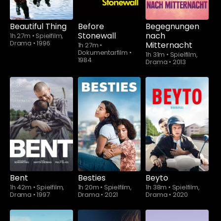
Beautiful Thing
Before
Begegnungen
Stonewall
nach
1h 27m
•
Spielfilm,
Drama
•
1996
Mitternacht
1h 27m
•
Dokumentarfilm
•
1h 31m
•
Spielfilm,
1984
Drama
•
2013
Schauen Sie
ab
$5.90
Bent
Besties
Beyto
1h 42m
•
Spielfilm,
1h 20m
•
Spielfilm,
1h 38m
•
Spielfilm,
Drama
•
1997
Drama
•
2021
Drama
•
2020