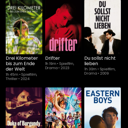
Schauen Sie
Schauen Sie
ab
$5.90
ab
$5.90
Drei Kilometer
Drifter
Du sollst nicht
bis zum Ende
lieben
1h 19m
•
Spielflm,
Drama
•
2023
der Welt
1h 30m
•
Spielfilm,
Drama
•
2009
1h 45m
•
Spielfilm,
Thriller
•
2024
Schauen Sie
Schauen Sie
Schauen Sie
ab
$5.90
ab
$5.90
ab
$5.90