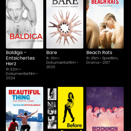
Baldiga –
Bare
Beach Rats
Entsichertes
1h 31m
•
1h 35m
•
Spielfilm,
Dokumentarfilm
•
Drama
•
2017
Herz
2020
1h 32m
•
Dokumentarfilm
•
2024