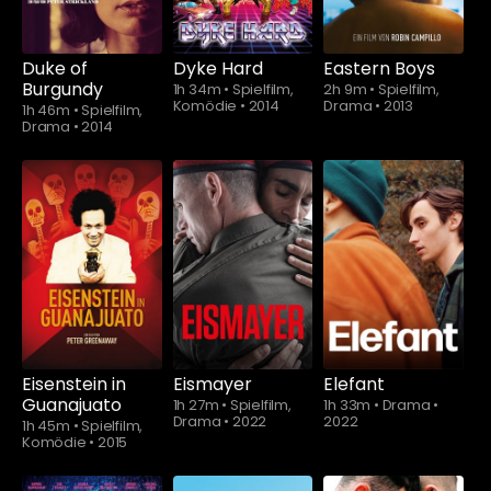
Duke of
Dyke Hard
Eastern Boys
Burgundy
1h 34m
•
Spielfilm,
2h 9m
•
Spielfilm,
Komödie
•
2014
Drama
•
2013
1h 46m
•
Spielfilm,
Drama
•
2014
Schauen Sie
ab
$5.90
Eisenstein in
Eismayer
Elefant
Guanajuato
1h 27m
•
Spielfilm,
1h 33m
•
Drama
•
Drama
•
2022
2022
1h 45m
•
Spielfilm,
Komödie
•
2015