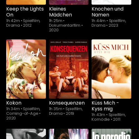
Keep the Lights
Kleines
Knochen und
On
Mädchen
Namen
1h 42m
•
Spielfilm,
1h 25m
•
1h 44m
•
Spielfilm,
Drama
•
2012
Dokumentarfilm
•
Drama
•
2023
2020
Schauen Sie
ab
$4.90
Kokon
Konsequenzen
Küss Mich -
Kyss mig
1h 34m
•
Spielfilm,
1h 35m
•
Spielfilm,
Coming-of-Age
•
Drama
•
2019
1h 43m
•
Spielfilm,
2020
Komödie
•
2011