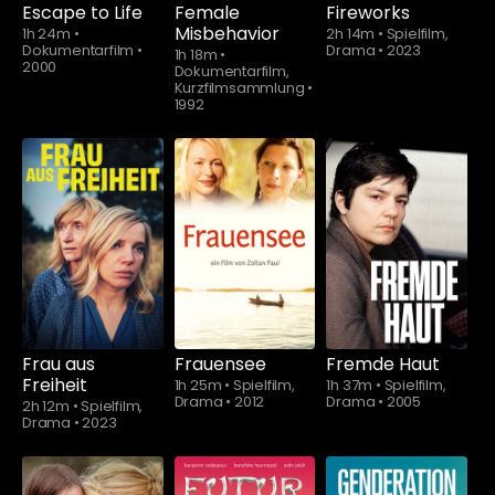
Escape to Life
Female
Fireworks
Misbehavior
1h 24m
•
2h 14m
•
Spielfilm,
Dokumentarfilm
•
Drama
•
2023
1h 18m
•
2000
Dokumentarfilm,
Kurzfilmsammlung
•
1992
Schauen Sie
ab
$5.90
Frau aus
Frauensee
Fremde Haut
Freiheit
1h 25m
•
Spielfilm,
1h 37m
•
Spielfilm,
Drama
•
2012
Drama
•
2005
2h 12m
•
Spielfilm,
Drama
•
2023