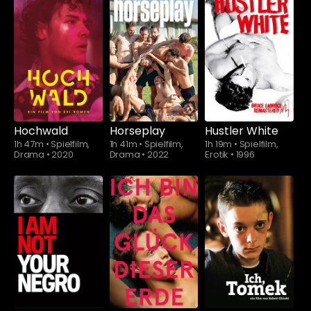
Schauen Sie
Schauen Sie
ab
$5.90
ab
$5.90
Hochwald
Horseplay
Hustler White
1h 47m
•
Spielfilm,
1h 41m
•
Spielfilm,
1h 19m
•
Spielfilm,
Drama
•
2020
Drama
•
2022
Erotik
•
1996
Schauen Sie
ab
$5.90