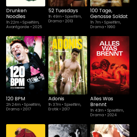
Drunken
52 Tuesdays
100 Tage,
Noodles
Genosse Soldat
1h 49m
•
Spielfilm,
Drama
•
2013
1h 22m
•
Spielfilm,
1h 7m
•
Spielfilm,
Avantgarde
•
2025
Drama
•
1990
Schauen Sie
Schauen Sie
ab
$5.90
ab
$5.90
120 BPM
Adonis
Alles Was
Brennt
2h 24m
•
Spielfilm,
1h 37m
•
Spielfilm,
Drama
•
2017
Erotik
•
2017
1h 43m
•
Spielfilm,
Drama
•
2024