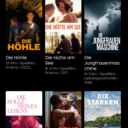
Schauen Sie
ab
$5.90
Die Höhle
Die Hütte am
Die
See
Jungfrauenmas
2h 6m
•
Spielfilm,
Drama
•
2022
chine
1h 47m
•
Spielfilm,
Drama
•
2017
1h 24m
•
Spielfilm,
Liebesgeschichte
•
1988
Schauen Sie
ab
$5.90