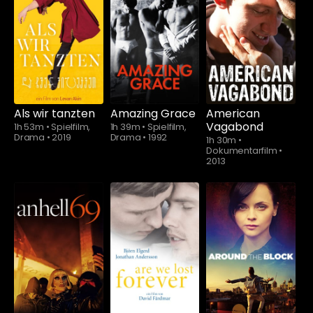
Schauen Sie
Schauen Sie
ab
$5.90
ab
$5.90
Als wir tanzten
Amazing Grace
American
Vagabond
1h 53m
•
Spielfilm,
1h 39m
•
Spielfilm,
Drama
•
2019
Drama
•
1992
1h 30m
•
Dokumentarfilm
•
2013
Schauen Sie
ab
$5.90