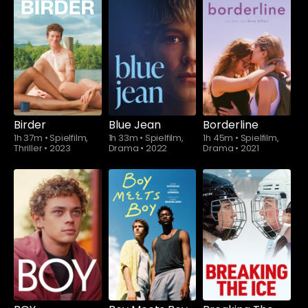
Schauen Sie
Schauen Sie
ab
$5.90
ab
$5.90
Birder
Blue Jean
Borderline
1h 37m
•
Spielfilm,
1h 33m
•
Spielfilm,
1h 45m
•
Spielfilm,
Thriller
•
2023
Drama
•
2022
Drama
•
2021
Schauen Sie
Schauen Sie
ab
$5.90
ab
$5.90