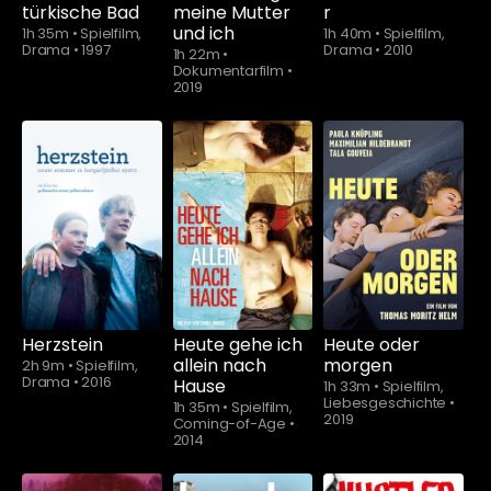
türkische Bad
meine Mutter
r
und ich
1h 35m
•
Spielfilm,
1h 40m
•
Spielfilm,
Drama
•
1997
Drama
•
2010
1h 22m
•
Dokumentarfilm
•
2019
Schauen Sie
ab
$5.90
Herzstein
Heute gehe ich
Heute oder
allein nach
morgen
2h 9m
•
Spielfilm,
Drama
•
2016
Hause
1h 33m
•
Spielfilm,
Liebesgeschichte
•
1h 35m
•
Spielfilm,
2019
Coming-of-Age
•
2014