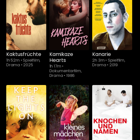
Schauen Sie
Schauen Sie
ab
$5.90
ab
$5.90
Kaktusfrüchte
Kamikaze
Kanarie
Hearts
1h 52m
•
Spielfilm,
2h 3m
•
Spielfilm,
Drama
•
2025
Drama
•
2019
1h 17m
•
Dokumentarfilm,
Drama
•
1986