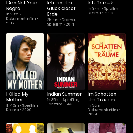
I Am Not Your
Ich bin das
Ich, Tomek
Negro
Glück dieser
1h 34m
•
Spielfilm,
Drama
•
2009
Erde
1h 33m
•
Dokumentarfilm
•
2h 4m
•
Drama,
2016
Spielfilm
•
2014
Schauen Sie
ab
$5.90
I Killed My
Indian Summer
Im Schatten
Mother
der Träume
1h 35m
•
Spielfilm,
Tanzfilm
•
1996
1h 40m
•
Spielfilm,
1h 30m
•
Drama
•
2009
Dokumentarfilm
•
2024