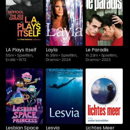
Schauen Sie
Schauen Sie
ab
$5.90
ab
$5.90
LA Plays Itself
Layla
Le Paradis
55m
•
Spielfilm,
1h 39m
•
Spielfilm,
1h 23m
•
Spielfilm,
Erotik
•
1972
Drama
•
2024
Drama
•
2023
Schauen Sie
ab
$5.90
Lesbian Space
Lesvia
Lichtes Meer