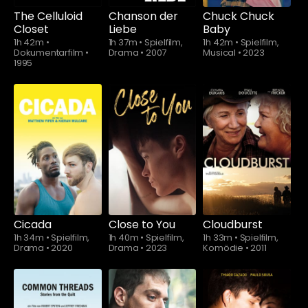
The Celluloid
Chanson der
Chuck Chuck
Closet
Liebe
Baby
1h 42m
•
1h 37m
•
Spielfilm,
1h 42m
•
Spielfilm,
Dokumentarfilm
•
Drama
•
2007
Musical
•
2023
1995
Schauen Sie
ab
$5.90
Cicada
Close to You
Cloudburst
1h 34m
•
Spielfilm,
1h 40m
•
Spielfilm,
1h 33m
•
Spielfilm,
Drama
•
2020
Drama
•
2023
Komödie
•
2011