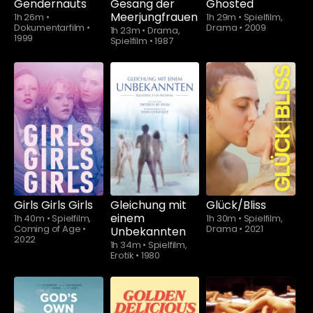
Gendernauts
Gesang der
Ghosted
Meerjungfrauen
1h 26m
•
1h 29m
•
Spielfilm,
Dokumentarfilm
•
Drama
•
2009
1h 23m
•
Drama,
1999
Spielfilm
•
1987
Schauen Sie
ab
$5.90
Girls Girls Girls
Gleichung mit
Glück/Bliss
einem
1h 40m
•
Spielfilm,
1h 30m
•
Spielfilm,
Coming of Age
•
Drama
•
2021
Unbekannten
2022
1h 34m
•
Spielfilm,
Erotik
•
1980