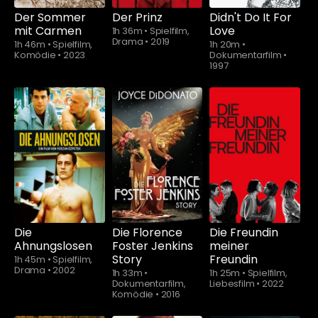
Der Sommer
Der Prinz
Didn't Do It For
mit Carmen
Love
1h 36m
•
Spielfilm,
Drama
•
2019
1h 46m
•
Spielfilm,
1h 20m
•
Komödie
•
2023
Dokumentarfilm
•
1997
Schauen Sie
ab
$5.90
Die
Die Florence
Die Freundin
Ahnungslosen
Foster Jenkins
meiner
Story
Freundin
1h 45m
•
Spielfilm,
Drama
•
2002
1h 33m
•
1h 25m
•
Spielfilm,
Dokumentarfilm,
Liebesfilm
•
2022
Komödie
•
2016