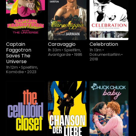
Schauen Sie
Schauen Sie
ab
$5.90
ab
$5.90
Captain
Caravaggio
Celebration
Faggotron
1h 33m
•
Spielfilm,
1h 13m
•
Avantgarde
•
1986
Dokumentarfilm
•
Saves The
2018
Universe
1h 12m
•
Spielfilm,
Komödie
•
2023
Schauen Sie
ab
$5.90