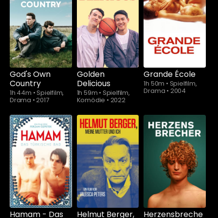
Schauen Sie
ab
$5.90
God's Own
Golden
Grande École
Country
Delicious
1h 50m
•
Spielfilm,
Drama
•
2004
1h 44m
•
Spielfilm,
1h 59m
•
Spielfilm,
Drama
•
2017
Komödie
•
2022
Hamam - Das
Helmut Berger,
Herzensbreche