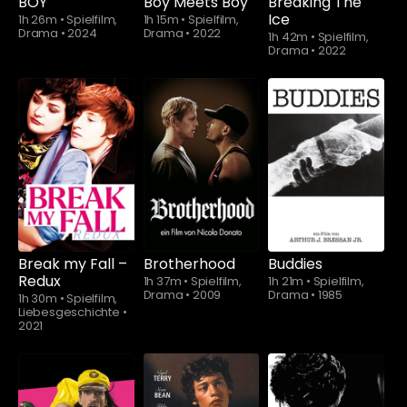
BOY
Boy Meets Boy
Breaking The
Ice
1h 26m
•
Spielfilm,
1h 15m
•
Spielfilm,
Drama
•
2024
Drama
•
2022
1h 42m
•
Spielfilm,
Drama
•
2022
Break my Fall –
Brotherhood
Buddies
Redux
1h 37m
•
Spielfilm,
1h 21m
•
Spielfilm,
Drama
•
2009
Drama
•
1985
1h 30m
•
Spielfilm,
Liebesgeschichte
•
2021