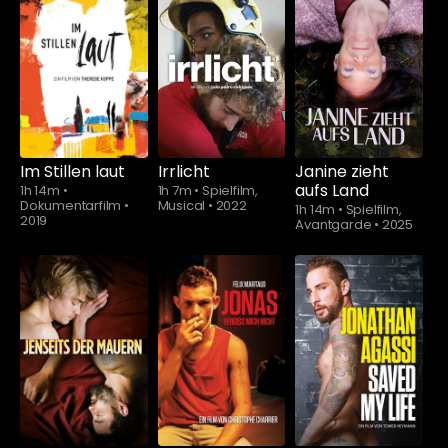
Schauen Sie
ab
$5.90
Im Stillen laut
Irrlicht
Janine zieht
aufs Land
1h 14m
•
1h 7m
•
Spielfilm,
Dokumentarfilm
•
Musical
•
2022
1h 14m
•
Spielfilm,
2019
Avantgarde
•
2025