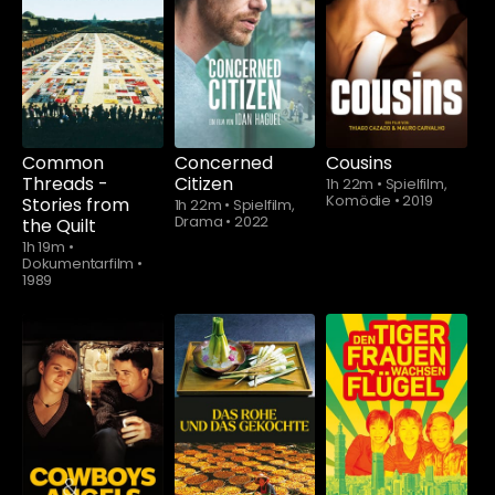
Schauen Sie
ab
$5.90
Common
Concerned
Cousins
Threads -
Citizen
1h 22m
•
Spielfilm,
Komödie
•
2019
Stories from
1h 22m
•
Spielfilm,
Drama
•
2022
the Quilt
1h 19m
•
Dokumentarfilm
•
1989