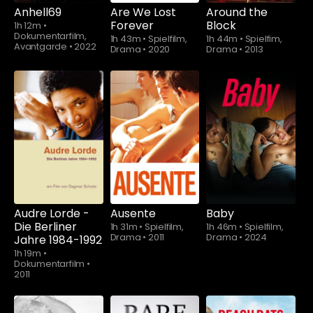
Anhell69
Are We Lost
Around the
Forever
Block
1h 12m
•
Dokumentarfilm,
1h 43m
•
Spielfilm,
1h 44m
•
Spielfim,
Avantgarde
•
2022
Drama
•
2020
Drama
•
2013
Schauen Sie
ab
$5.90
Audre Lorde -
Ausente
Baby
Die Berliner
1h 31m
•
Spielfilm,
1h 46m
•
Spielfilm,
Drama
•
2011
Drama
•
2024
Jahre 1984-1992
1h 19m
•
Dokumentarfilm
•
2011